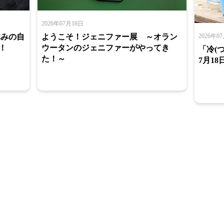
2026年07月18日
2026年0
ようこそ！ジェニファー展 ～オラン
休みの自
ウータンのジェニファーがやってき
！
「冷(
た！～
7月18