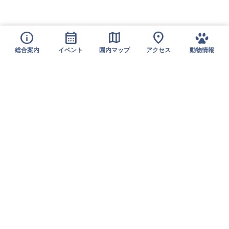
info
calendar_month
map
location_on
総合案内
イベント
園内マップ
アクセス
動物情報
〒791-2191 愛媛県伊予郡砥部町上原町240
電話：089-962-6000 ファックス：089-962-6194