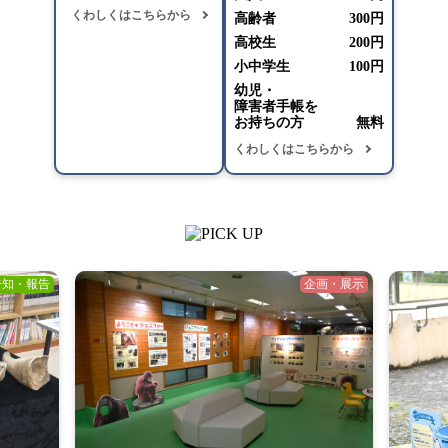
くわしくはこちらから
高齢者
300円
高校生
200円
小中学生
100円
幼児・
障害者手帳を
お持ちの方
無料
くわしくはこちらから
告知・報告
企画・展示